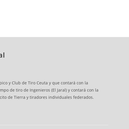
al
pico y Club de Tiro Ceuta y que contará con la
o de tiro de Ingenieros (El Jaral) y contará con la
rcito de Tierra y tiradores individuales federados.