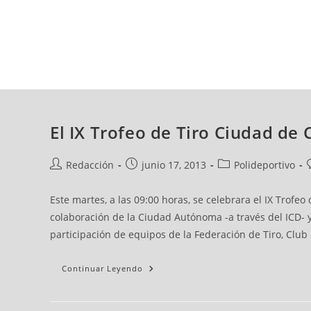
jueves, 06 ago, 2026
AD CEUTA
FÚTBOL
FÚTBOL SALA
BALO
El IX Trofeo de Tiro Ciudad de 
Redacción
junio 17, 2013
Polideportivo
Este martes, a las 09:00 horas, se celebrara el IX Trofe
colaboración de la Ciudad Autónoma -a través del ICD- y
participación de equipos de la Federación de Tiro, Club d
Continuar Leyendo