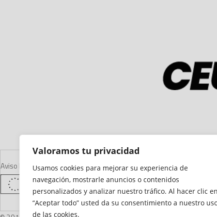
Valoramos tu privacidad
Aviso Legal
Declaración de Accesibilidad
Mapa del Sitio
Política de Cooki
Usamos cookies para mejorar su experiencia de
navegación, mostrarle anuncios o contenidos
personalizados y analizar nuestro tráfico. Al hacer clic e
“Aceptar todo” usted da su consentimiento a nuestro us
de las cookies.