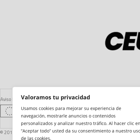
Valoramos tu privacidad
Aviso Legal
Declaración de Accesibilidad
Mapa del Sitio
Política de Cooki
Usamos cookies para mejorar su experiencia de
navegación, mostrarle anuncios o contenidos
personalizados y analizar nuestro tráfico. Al hacer clic e
“Aceptar todo” usted da su consentimiento a nuestro us
© 2012 - 2026 Ceuta Deportiva - Diario Digital Deportivo
de las cookies.