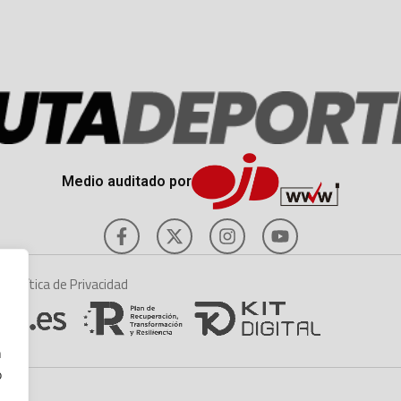
Medio auditado por
es
Política de Privacidad
n
o