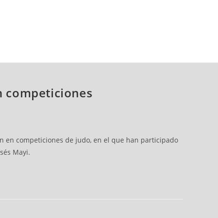
en competiciones
ón en competiciones de judo, en el que han participado
isés Mayi.