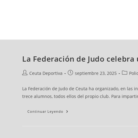
jueves, 06 ago, 2026
AD CEUTA
FÚTBOL
FÚTBOL SALA
BALO
La Federación de Judo celebra 
Ceuta Deportiva
septiembre 23, 2025
Poli
La Federación de Judo de Ceuta ha organizado, en las in
trece alumnos, todos ellos del propio club. Para imparti
Continuar Leyendo