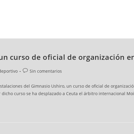
NCESTO
BALONMANO
WATERPOLO
POLIDEPORTIVO
un curso de oficial de organización 
deportivo
Sin comentarios
stalaciones del Gimnasio Ushiro, un curso de oficial de organizaci
r dicho curso se ha desplazado a Ceuta el árbitro internacional Mo