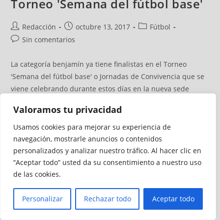
Torneo 'Semana del fútbol base'
Redacción
octubre 13, 2017
Fútbol
Sin comentarios
La categoría benjamín ya tiene finalistas en el Torneo
'Semana del fútbol base' o Jornadas de Convivencia que se
viene celebrando durante estos días en la nueva sede
federativa, según informa la Territorial ceutí. Después de
Valoramos tu privacidad
tres días de intensa actividad con la disputa de la fase de
grupos y las eliminatorias donde los jugadores hicieron
Usamos cookies para mejorar su experiencia de
vibrar al público, Puerto Atlético y CD Puerto se medirán en
navegación, mostrarle anuncios o contenidos
la final.
personalizados y analizar nuestro tráfico. Al hacer clic en
“Aceptar todo” usted da su consentimiento a nuestro uso
de las cookies.
Continuar Leyendo
Personalizar
Rechazar todo
Aceptar todo