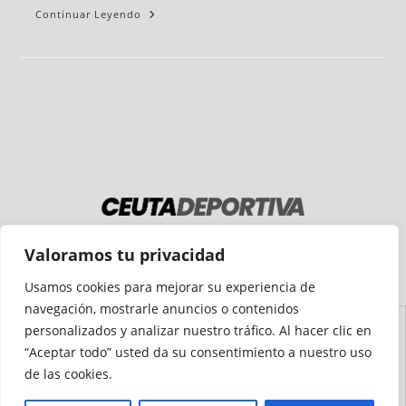
Continuar Leyendo
Medio auditado por
Valoramos tu privacidad
Usamos cookies para mejorar su experiencia de
navegación, mostrarle anuncios o contenidos
personalizados y analizar nuestro tráfico. Al hacer clic en
Aviso
Declaración de
Mapa del
Política de
Política de
“Aceptar todo” usted da su consentimiento a nuestro uso
Legal
Accesibilidad
Sitio
Cookies
Privacidad
de las cookies.