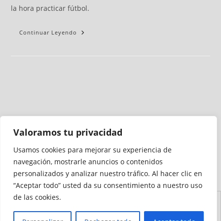
la hora practicar fútbol.
Continuar Leyendo
Valoramos tu privacidad
Usamos cookies para mejorar su experiencia de
Medio auditado por
navegación, mostrarle anuncios o contenidos
personalizados y analizar nuestro tráfico. Al hacer clic en
“Aceptar todo” usted da su consentimiento a nuestro uso
de las cookies.
Aviso
Declaración de
Mapa del
Política de
Política de
Legal
Accesibilidad
Sitio
Cookies
Privacidad