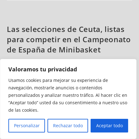
Las selecciones de Ceuta, listas
para competir en el Campeonato
de España de Minibasket
Redacción
abril 11, 2025
Valoramos tu privacidad
Baloncesto
/
Fútbol
Sin comentarios
Usamos cookies para mejorar su experiencia de
La Federación de Baloncesto de Ceuta (FBC) se prepara
navegación, mostrarle anuncios o contenidos
personalizados y analizar nuestro tráfico. Al hacer clic en
para el Campeonato de España Minibasket de Selecciones
“Aceptar todo” usted da su consentimiento a nuestro uso
Autonómicas, que vuelve a realizarse en la localidad de San
de las cookies.
Fernando (Cádiz). El Campeonato de España de Selecciones
Autonómicas en categoría Minibasket es un evento de gran
Personalizar
Rechazar todo
Aceptar todo
importancia en el calendario baloncestístico, y San
Fernando se convertirá en el epicentro del baloncesto