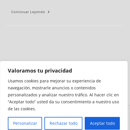
Continuar Leyendo
Valoramos tu privacidad
Usamos cookies para mejorar su experiencia de
Medio auditado por
navegación, mostrarle anuncios o contenidos
personalizados y analizar nuestro tráfico. Al hacer clic en
“Aceptar todo” usted da su consentimiento a nuestro uso
de las cookies.
Aviso
Declaración de
Mapa del
Política de
Política de
Legal
Accesibilidad
Sitio
Cookies
Privacidad
Personalizar
Rechazar todo
Aceptar todo