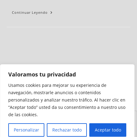
Continuar Leyendo
Valoramos tu privacidad
Usamos cookies para mejorar su experiencia de
Medio auditado por
navegación, mostrarle anuncios o contenidos
personalizados y analizar nuestro tráfico. Al hacer clic en
“Aceptar todo” usted da su consentimiento a nuestro uso
de las cookies.
Aviso
Declaración de
Mapa del
Política de
Política de
Legal
Accesibilidad
Sitio
Cookies
Privacidad
Personalizar
Rechazar todo
Aceptar todo