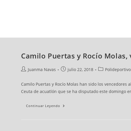
viernes, 07 ago, 2026
AD CEUTA
FÚTBOL
FÚTBOL SALA
BALO
Camilo Puertas y Rocío Molas, 
Juanma Navas
julio 22, 2018
Polideportivo
Camilo Puertas y Rocío Molas han sido los vencedores a
Ceuta de acuatlón que se ha disputado este domingo en
Continuar Leyendo