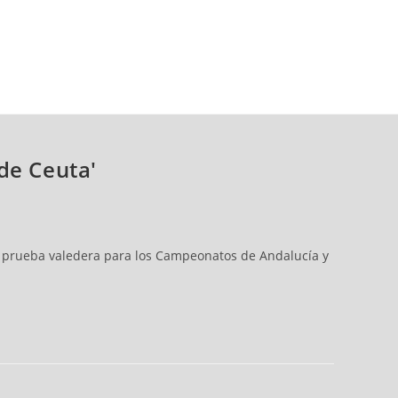
de Ceuta'
', prueba valedera para los Campeonatos de Andalucía y