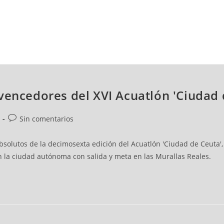
NCESTO
BALONMANO
WATERPOLO
POLIDEPORTIVO
vencedores del XVI Acuatlón 'Ciudad 
Sin comentarios
bsolutos de la decimosexta edición del Acuatlón 'Ciudad de Ceuta
 la ciudad autónoma con salida y meta en las Murallas Reales.