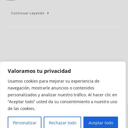
Continuar Leyendo
Valoramos tu privacidad
Usamos cookies para mejorar su experiencia de
Medio auditado por
navegación, mostrarle anuncios o contenidos
personalizados y analizar nuestro tráfico. Al hacer clic en
“Aceptar todo” usted da su consentimiento a nuestro uso
de las cookies.
Aviso
Declaración de
Mapa del
Política de
Política de
Legal
Accesibilidad
Sitio
Cookies
Privacidad
Personalizar
Rechazar todo
Aceptar todo