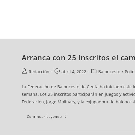
jueves, 06 ago, 2026
AD CEUTA
FÚTBOL
FÚTBOL SALA
BALO
Arranca con 25 inscritos el c
Redacción
abril 4, 2022
Baloncesto
/
Polid
La Federación de Baloncesto de Ceuta ha iniciado este
semana. Los 25 inscritos participarán en juegos y acti
Federación, Jorge Molinary, y la exjugadora de balonces
Continuar Leyendo