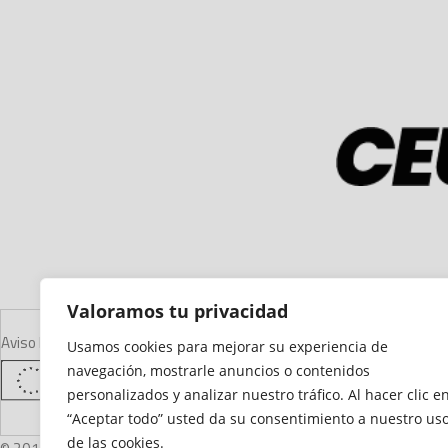
Valoramos tu privacidad
Aviso Legal
Declaración de Accesibilidad
Mapa del Sitio
Política de Cooki
Usamos cookies para mejorar su experiencia de
navegación, mostrarle anuncios o contenidos
personalizados y analizar nuestro tráfico. Al hacer clic e
“Aceptar todo” usted da su consentimiento a nuestro us
de las cookies.