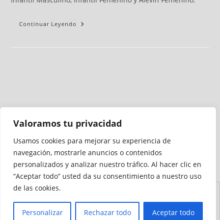
Continuar Leyendo
Valoramos tu privacidad
Usamos cookies para mejorar su experiencia de
Medio auditado por
navegación, mostrarle anuncios o contenidos
personalizados y analizar nuestro tráfico. Al hacer clic en
“Aceptar todo” usted da su consentimiento a nuestro uso
de las cookies.
Aviso
Declaración de
Mapa del
Política de
Política de
Legal
Accesibilidad
Sitio
Cookies
Privacidad
Personalizar
Rechazar todo
Aceptar todo