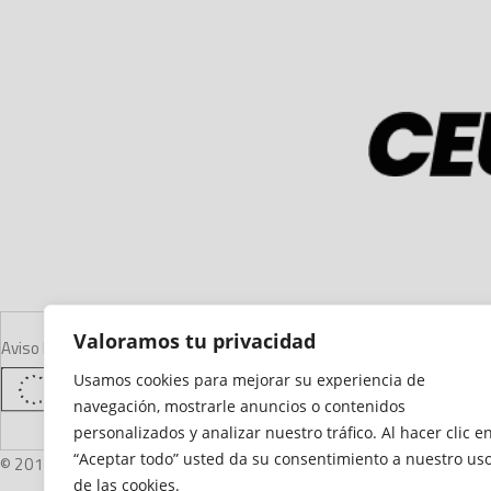
Valoramos tu privacidad
Aviso Legal
Declaración de Accesibilidad
Mapa del Sitio
Política de Cooki
Usamos cookies para mejorar su experiencia de
navegación, mostrarle anuncios o contenidos
personalizados y analizar nuestro tráfico. Al hacer clic e
“Aceptar todo” usted da su consentimiento a nuestro us
© 2012 - 2026 Ceuta Deportiva - Diario Digital Deportivo
de las cookies.