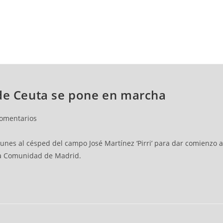
NCESTO
BALONMANO
WATERPOLO
POLIDEPORTIVO
 de Ceuta se pone en marcha
comentarios
lunes al césped del campo José Martínez ‘Pirri’ para dar comienzo
 la Comunidad de Madrid.