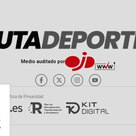
Medio auditado por
es
Política de Privacidad
n
o