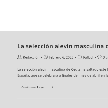
jueves, 06 ago, 2026
AD CEUTA
FÚTBOL
FÚTBOL SALA
BALO
La selección alevín masculina
Redacción
febrero 6, 2023
Fútbol
3 
La selección alevín masculina de Ceuta ha saltado este 
España, que se celebrará a finales del mes de abril en
Continuar Leyendo