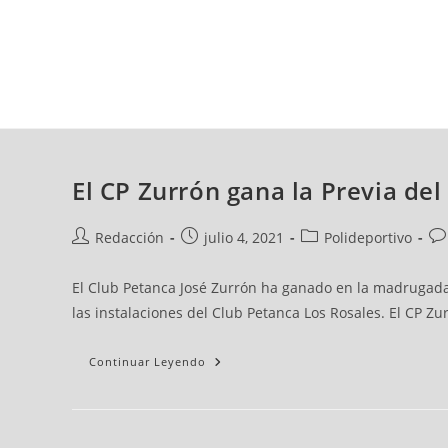
jueves, 06 ago, 2026
AD CEUTA
FÚTBOL
FÚTBOL SALA
BALO
El CP Zurrón gana la Previa de
Redacción
julio 4, 2021
Polideportivo
El Club Petanca José Zurrón ha ganado en la madrugada
las instalaciones del Club Petanca Los Rosales. El CP Z
Continuar Leyendo