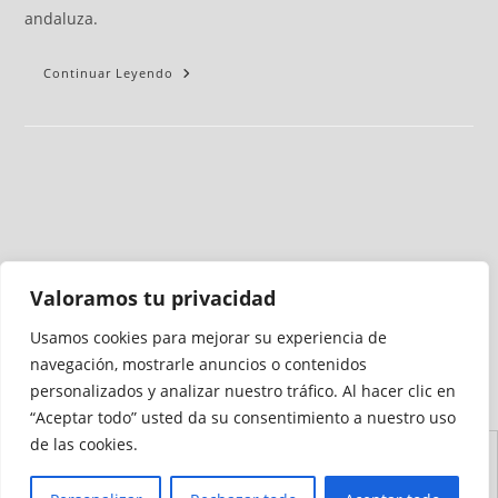
andaluza.
Continuar Leyendo
Valoramos tu privacidad
Usamos cookies para mejorar su experiencia de
Medio auditado por
navegación, mostrarle anuncios o contenidos
personalizados y analizar nuestro tráfico. Al hacer clic en
“Aceptar todo” usted da su consentimiento a nuestro uso
de las cookies.
Aviso
Declaración de
Mapa del
Política de
Política de
Legal
Accesibilidad
Sitio
Cookies
Privacidad