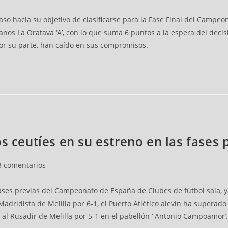
o hacia su objetivo de clasificarse para la Fase Final del Campeona
nos La Oratava ‘A’, con lo que suma 6 puntos a la espera del decis
, por su parte, han caído en sus compromisos.
s ceutíes en su estreno en las fases 
3 comentarios
ases previas del Campeonato de España de Clubes de fútbol sala, ya 
adridista de Melilla por 6-1, el Puerto Atlético alevín ha superad
 al Rusadir de Melilla por 5-1 en el pabellón ‘ Antonio Campoamor’.