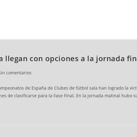
NCESTO
BALONMANO
WATERPOLO
POLIDEPORTIVO
llegan con opciones a la jornada fin
Sin comentarios
mpeonatos de España de Clubes de fútbol sala han logrado la victo
es de clasificarse para la Fase Final. En la jornada matinal hubo s