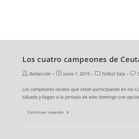
viernes, 07 ago, 2026
AD CEUTA
FÚTBOL
FÚTBOL SALA
BALO
Los cuatro campeones de Ceuta 
Redacción
junio 1, 2019
Fútbol Sala
Los campeones locales que están participando en los Ca
sábado y llegan a la jornada de este domingo con opcion
Continuar Leyendo