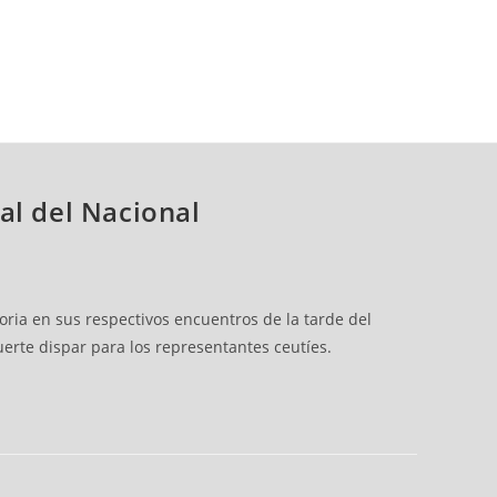
al del Nacional
ria en sus respectivos encuentros de la tarde del
uerte dispar para los representantes ceutíes.