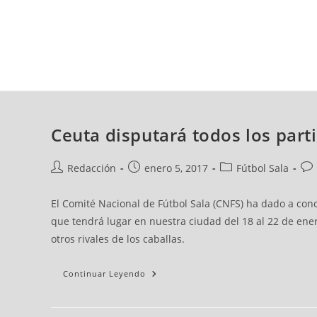
viernes, 07 ago, 2026
AD CEUTA
FÚTBOL
FÚTBOL SALA
BALO
Ceuta disputará todos los parti
Redacción
enero 5, 2017
Fútbol Sala
El Comité Nacional de Fútbol Sala (CNFS) ha dado a con
que tendrá lugar en nuestra ciudad del 18 al 22 de enero
otros rivales de los caballas.
Continuar Leyendo