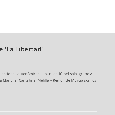
e 'La Libertad'
lecciones autonómicas sub-19 de fútbol sala, grupo A,
La Mancha. Cantabria, Melilla y Región de Murcia son los