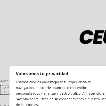
Valoramos tu privacidad
Aviso Legal
Declaración de Accesibilidad
Mapa del Sitio
Política de Cooki
Usamos cookies para mejorar su experiencia de
navegación, mostrarle anuncios o contenidos
personalizados y analizar nuestro tráfico. Al hacer clic e
“Aceptar todo” usted da su consentimiento a nuestro us
de las cookies.