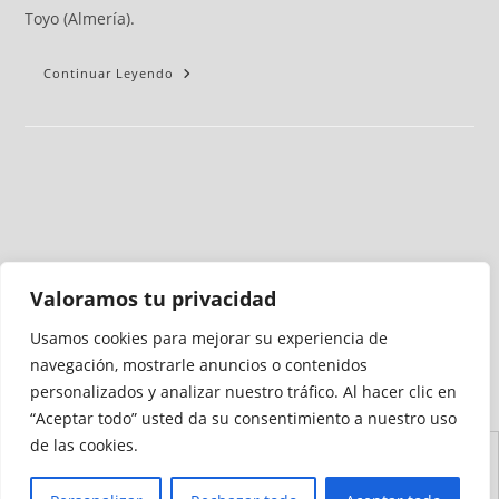
Toyo (Almería).
Continuar Leyendo
Valoramos tu privacidad
Usamos cookies para mejorar su experiencia de
Medio auditado por
navegación, mostrarle anuncios o contenidos
personalizados y analizar nuestro tráfico. Al hacer clic en
“Aceptar todo” usted da su consentimiento a nuestro uso
de las cookies.
Aviso
Declaración de
Mapa del
Política de
Política de
Legal
Accesibilidad
Sitio
Cookies
Privacidad