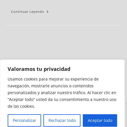
Continuar Leyendo
Valoramos tu privacidad
Usamos cookies para mejorar su experiencia de
Medio auditado por
navegación, mostrarle anuncios o contenidos
personalizados y analizar nuestro tráfico. Al hacer clic en
“Aceptar todo” usted da su consentimiento a nuestro uso
de las cookies.
Aviso
Declaración de
Mapa del
Política de
Política de
Legal
Accesibilidad
Sitio
Cookies
Privacidad
Personalizar
Rechazar todo
Aceptar todo