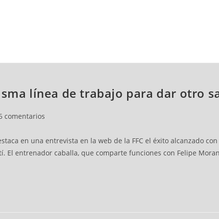
NCESTO
BALONMANO
WATERPOLO
POLIDEPORTIVO
isma línea de trabajo para dar otro s
6 comentarios
destaca en una entrevista en la web de la FFC el éxito alcanzado 
í. El entrenador caballa, que comparte funciones con Felipe Morante