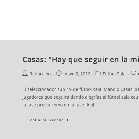
viernes, 07 ago, 2026
AD CEUTA
FÚTBOL
FÚTBOL SALA
BALO
Casas: "Hay que seguir en la m
Redacción
mayo 2, 2016
Fútbol Sala
El seleccionador sub-19 de fútbol sala, Manolo Casas, 
jugadores que seguirá dando alegrías al fútbol sala ceut
la fase previa como en la fase final.
Continuar Leyendo