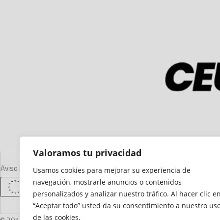
Valoramos tu privacidad
Aviso Legal
Declaración de Accesibilidad
Mapa del Sitio
Política de Cooki
Usamos cookies para mejorar su experiencia de
navegación, mostrarle anuncios o contenidos
personalizados y analizar nuestro tráfico. Al hacer clic e
“Aceptar todo” usted da su consentimiento a nuestro us
de las cookies.