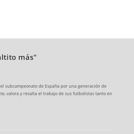
altito más"
con el subcampeonato de España por una generación de
, valora y resalta el trabajo de sus futbolistas tanto en