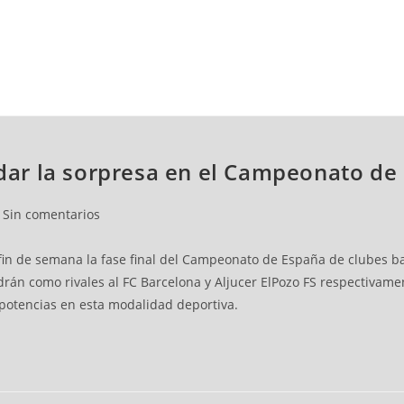
NCESTO
BALONMANO
WATERPOLO
POLIDEPORTIVO
 dar la sorpresa en el Campeonato de 
Sin comentarios
fin de semana la fase final del Campeonato de España de clubes base
rán como rivales al FC Barcelona y Aljucer ElPozo FS respectivamen
potencias en esta modalidad deportiva.