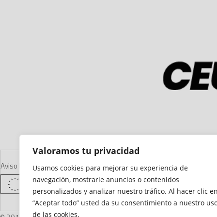
Valoramos tu privacidad
Aviso Legal
Declaración de Accesibilidad
Mapa del Sitio
Política de Cooki
Usamos cookies para mejorar su experiencia de
navegación, mostrarle anuncios o contenidos
personalizados y analizar nuestro tráfico. Al hacer clic e
“Aceptar todo” usted da su consentimiento a nuestro us
de las cookies.