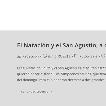
viernes, 07 ago, 2026
AD CEUTA
FÚTBOL
FÚTBOL SALA
BALO
El Natación y el San Agustín, a
Redacción
junio 19, 2015
Fútbol Sala
El CD Natación Ceuta y el San Agustín CF disputan este 
quieren hacer historia. Los campeones ceutíes, que tend
del domingo. Para ello deberán derrotar a dos grandes 
Continuar Leyendo