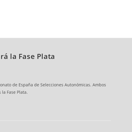
rá la Fase Plata
mpeonato de España de Selecciones Autonómicas. Ambos
la Fase Plata.