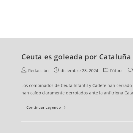
sábado, 08 ago, 2026
AD CEUTA
FÚTBOL
FÚTBOL SALA
BALO
Ceuta es goleada por Cataluña 
Redacción
diciembre 28, 2024
Fútbol
Los combinados de Ceuta Infantil y Cadete han cerrado
han caído claramente derrotados ante la anfitriona Cata
Continuar Leyendo