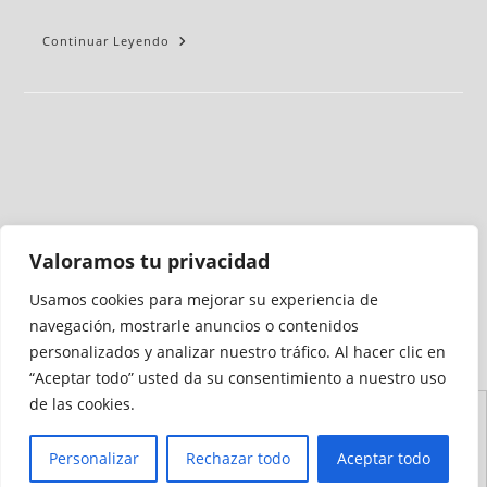
Continuar Leyendo
Valoramos tu privacidad
Usamos cookies para mejorar su experiencia de
Medio auditado por
navegación, mostrarle anuncios o contenidos
personalizados y analizar nuestro tráfico. Al hacer clic en
“Aceptar todo” usted da su consentimiento a nuestro uso
de las cookies.
Aviso
Declaración de
Mapa del
Política de
Política de
Legal
Accesibilidad
Sitio
Cookies
Privacidad
Personalizar
Rechazar todo
Aceptar todo