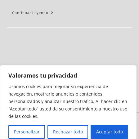
Continuar Leyendo
Valoramos tu privacidad
Usamos cookies para mejorar su experiencia de
Medio auditado por
navegación, mostrarle anuncios o contenidos
personalizados y analizar nuestro tráfico. Al hacer clic en
“Aceptar todo” usted da su consentimiento a nuestro uso
de las cookies.
Aviso
Declaración de
Mapa del
Política de
Política de
Legal
Accesibilidad
Sitio
Cookies
Privacidad
Personalizar
Rechazar todo
Aceptar todo