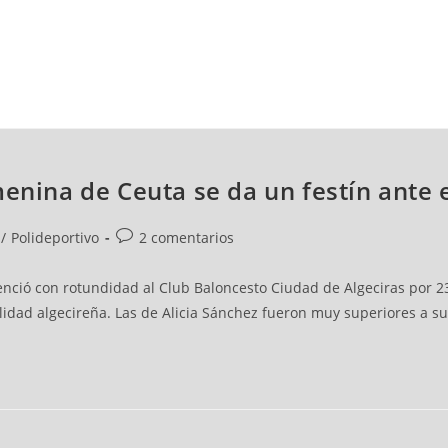
NCESTO
BALONMANO
WATERPOLO
POLIDEPORTIVO
menina de Ceuta se da un festín ante 
/
Polideportivo
2 comentarios
nció con rotundidad al Club Baloncesto Ciudad de Algeciras por 2
idad algecireña. Las de Alicia Sánchez fueron muy superiores a su 