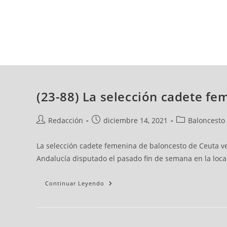
jueves, 06 ago, 2026
AD CEUTA
FÚTBOL
FÚTBOL SALA
BALO
(23-88) La selección cadete fe
Redacción
diciembre 14, 2021
Baloncesto
La selección cadete femenina de baloncesto de Ceuta ve
Andalucía disputado el pasado fin de semana en la local
Continuar Leyendo