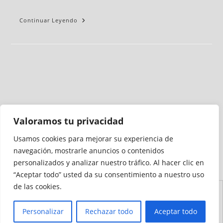
Continuar Leyendo
Valoramos tu privacidad
Usamos cookies para mejorar su experiencia de
Medio auditado por
navegación, mostrarle anuncios o contenidos
personalizados y analizar nuestro tráfico. Al hacer clic en
“Aceptar todo” usted da su consentimiento a nuestro uso
de las cookies.
Aviso
Declaración de
Mapa del
Política de
Política de
Legal
Accesibilidad
Sitio
Cookies
Privacidad
Personalizar
Rechazar todo
Aceptar todo