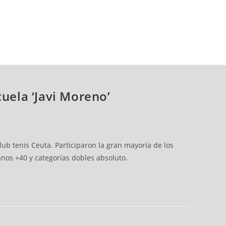
cuela ‘Javi Moreno’
ub tenis Ceuta. Participaron la gran mayoría de los
anos +40 y categorías dobles absoluto.