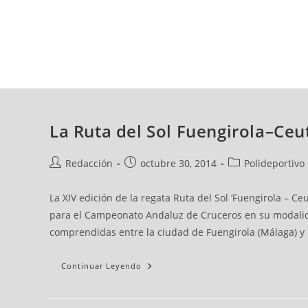
viernes, 07 ago, 2026
AD CEUTA
FÚTBOL
FÚTBOL SALA
BALO
La Ruta del Sol Fuengirola–Ceu
Redacción
octubre 30, 2014
Polideportivo
La XIV edición de la regata Ruta del Sol ‘Fuengirola – C
para el Campeonato Andaluz de Cruceros en su modalida
comprendidas entre la ciudad de Fuengirola (Málaga) y 
Continuar Leyendo