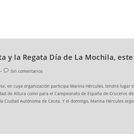
NCESTO
BALONMANO
WATERPOLO
POLIDEPORTIVO
ta y la Regata Día de La Mochila, est
Sin comentarios
euta’, en cuya organización participa Marina Hércules, tendrá lugar
d de Altura como para el Campeonato de España de Cruceros de Al
la Ciudad Autónoma de Ceuta. Y el domingo, Marina Hércules organi