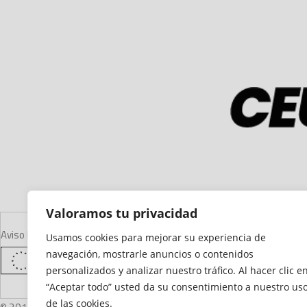
Valoramos tu privacidad
Aviso Legal
Declaración de Accesibilidad
Mapa del Sitio
Política de Cooki
Usamos cookies para mejorar su experiencia de
navegación, mostrarle anuncios o contenidos
personalizados y analizar nuestro tráfico. Al hacer clic e
“Aceptar todo” usted da su consentimiento a nuestro us
de las cookies.