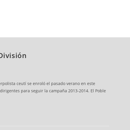
División
polista ceutí se enroló el pasado verano en este
irigentes para seguir la campaña 2013-2014. El Poble