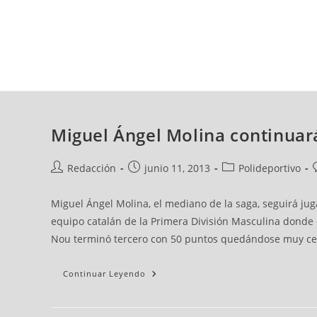
sábado, 08 ago, 2026
AD CEUTA
FÚTBOL
FÚTBOL SALA
BALO
Miguel Ángel Molina continuará
Redacción
junio 11, 2013
Polideportivo
Miguel Ángel Molina, el mediano de la saga, seguirá ju
equipo catalán de la Primera División Masculina donde
Nou terminó tercero con 50 puntos quedándose muy cerc
Continuar Leyendo