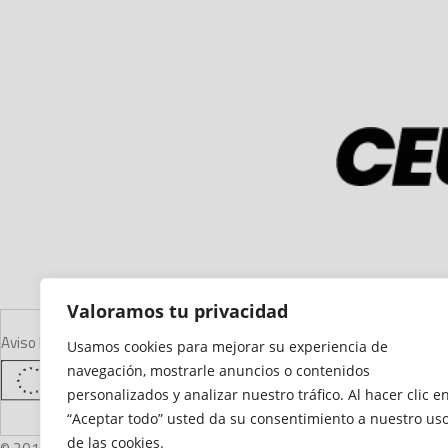
Valoramos tu privacidad
Aviso Legal
Declaración de Accesibilidad
Mapa del Sitio
Política de Cooki
Usamos cookies para mejorar su experiencia de
navegación, mostrarle anuncios o contenidos
personalizados y analizar nuestro tráfico. Al hacer clic e
“Aceptar todo” usted da su consentimiento a nuestro us
de las cookies.