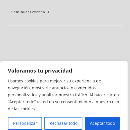
Continuar Leyendo
Valoramos tu privacidad
Usamos cookies para mejorar su experiencia de
Medio auditado por
navegación, mostrarle anuncios o contenidos
personalizados y analizar nuestro tráfico. Al hacer clic en
“Aceptar todo” usted da su consentimiento a nuestro uso
de las cookies.
Aviso
Declaración de
Mapa del
Política de
Política de
Legal
Accesibilidad
Sitio
Cookies
Privacidad
Personalizar
Rechazar todo
Aceptar todo