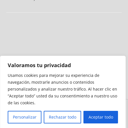
Valoramos tu privacidad
Usamos cookies para mejorar su experiencia de
Medio auditado por
navegación, mostrarle anuncios o contenidos
personalizados y analizar nuestro tráfico. Al hacer clic en
“Aceptar todo” usted da su consentimiento a nuestro uso
de las cookies.
Aviso
Declaración de
Mapa del
Política de
Política de
Legal
Accesibilidad
Sitio
Cookies
Privacidad
Personalizar
Rechazar todo
Aceptar todo