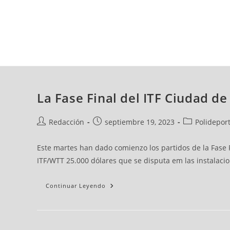
sábado, 08 ago, 2026
AD CEUTA
FÚTBOL
FÚTBOL SALA
BALO
La Fase Final del ITF Ciudad 
Redacción
septiembre 19, 2023
Polideport
Este martes han dado comienzo los partidos de la Fase F
ITF/WTT 25.000 dólares que se disputa em las instalaci
Continuar Leyendo