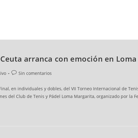
NCESTO
BALONMANO
WATERPOLO
POLIDEPORTIVO
de Ceuta arranca con emoción en Loma
ivo
Sin comentarios
inal, en individuales y dobles, del VII Torneo Internacional de Ten
ones del Club de Tenis y Pádel Loma Margarita, organizado por la F