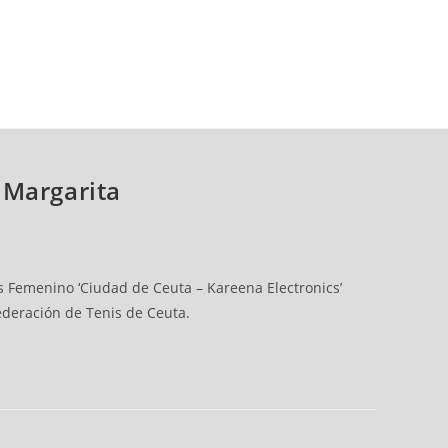
 Margarita
is Femenino ‘Ciudad de Ceuta – Kareena Electronics’
ederación de Tenis de Ceuta.