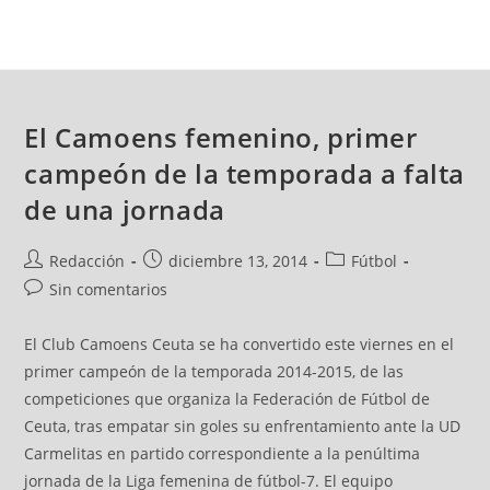
El Camoens femenino, primer
campeón de la temporada a falta
de una jornada
Redacción
diciembre 13, 2014
Fútbol
Sin comentarios
El Club Camoens Ceuta se ha convertido este viernes en el
primer campeón de la temporada 2014-2015, de las
competiciones que organiza la Federación de Fútbol de
Ceuta, tras empatar sin goles su enfrentamiento ante la UD
Carmelitas en partido correspondiente a la penúltima
jornada de la Liga femenina de fútbol-7. El equipo