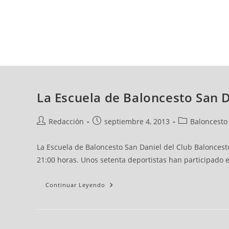
jueves, 06 ago, 2026
AD CEUTA
FÚTBOL
FÚTBOL SALA
BALO
La Escuela de Baloncesto San 
Redacción
septiembre 4, 2013
Baloncesto
La Escuela de Baloncesto San Daniel del Club Balonce
21:00 horas. Unos setenta deportistas han participado
Continuar Leyendo