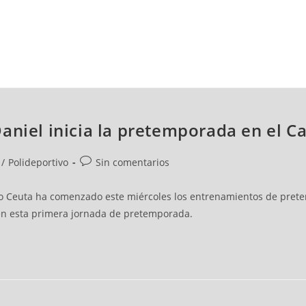
NCESTO
BALONMANO
WATERPOLO
POLIDEPORTIVO
Daniel inicia la pretemporada en el
/
Polideportivo
Sin comentarios
sto Ceuta ha comenzado este miércoles los entrenamientos de pre
 en esta primera jornada de pretemporada.