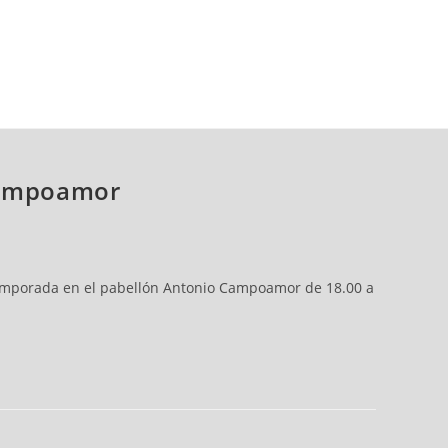
 Campoamor
temporada en el pabellón Antonio Campoamor de 18.00 a