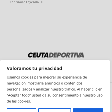
Continuar Leyendo
Medio auditado por
Valoramos tu privacidad
Usamos cookies para mejorar su experiencia de
navegación, mostrarle anuncios o contenidos
personalizados y analizar nuestro tráfico. Al hacer clic en
Aviso
Declaración de
Mapa del
Política de
Política de
“Aceptar todo” usted da su consentimiento a nuestro uso
Legal
Accesibilidad
Sitio
Cookies
Privacidad
de las cookies.