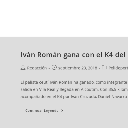
viernes, 07 ago, 2026
AD CEUTA
FÚTBOL
FÚTBOL SALA
BALO
Iván Román gana con el K4 del 
Redacción
septiembre 23, 2018
Polideport
El palista ceutí Iván Román ha ganado, como integrante
salida en Vila Real y llegada en Alcoutim. Con 35,5 kil
acompañado en el K4 por Iván Cruzado, Daniel Navarro
Continuar Leyendo