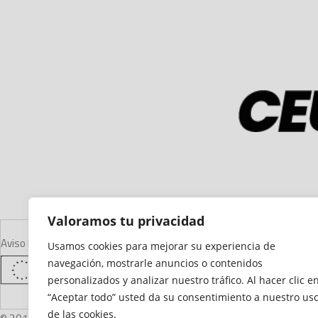
Valoramos tu privacidad
Aviso Legal
Declaración de Accesibilidad
Mapa del Sitio
Política de Cooki
Usamos cookies para mejorar su experiencia de
navegación, mostrarle anuncios o contenidos
personalizados y analizar nuestro tráfico. Al hacer clic e
“Aceptar todo” usted da su consentimiento a nuestro us
de las cookies.