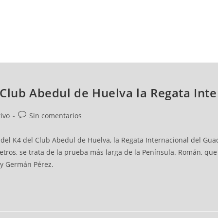
NCESTO
BALONMANO
WATERPOLO
POLIDEPORTIVO
Club Abedul de Huelva la Regata Int
ivo
Sin comentarios
 del K4 del Club Abedul de Huelva, la Regata Internacional del Gu
ómetros, se trata de la prueba más larga de la Península. Román, qu
 y Germán Pérez.