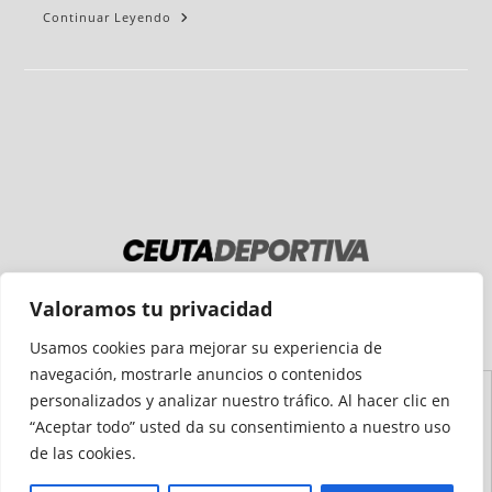
Continuar Leyendo
Medio auditado por
Valoramos tu privacidad
Usamos cookies para mejorar su experiencia de
navegación, mostrarle anuncios o contenidos
personalizados y analizar nuestro tráfico. Al hacer clic en
Aviso
Declaración de
Mapa del
Política de
Política de
“Aceptar todo” usted da su consentimiento a nuestro uso
Legal
Accesibilidad
Sitio
Cookies
Privacidad
de las cookies.