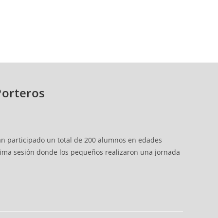
Porteros
han participado un total de 200 alumnos en edades
 última sesión donde los pequeños realizaron una jornada