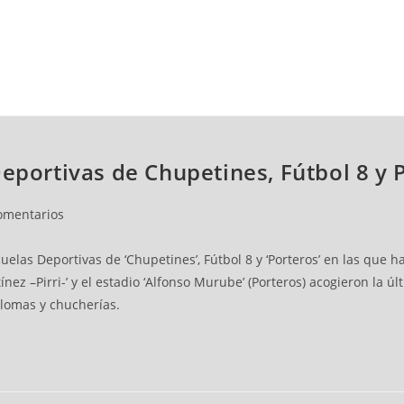
NCESTO
BALONMANO
WATERPOLO
POLIDEPORTIVO
Deportivas de Chupetines, Fútbol 8 y 
omentarios
elas Deportivas de ‘Chupetines’, Fútbol 8 y ‘Porteros’ en las que 
nez –Pirri-’ y el estadio ‘Alfonso Murube’ (Porteros) acogieron la
iplomas y chucherías.