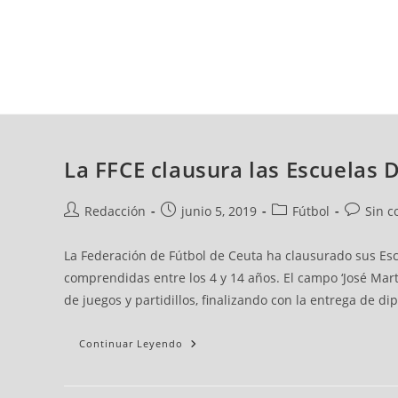
jueves, 06 ago, 2026
AD CEUTA
FÚTBOL
FÚTBOL SALA
BALO
La FFCE clausura las Escuelas 
Redacción
junio 5, 2019
Fútbol
Sin c
La Federación de Fútbol de Ceuta ha clausurado sus Escu
comprendidas entre los 4 y 14 años. El campo ‘José Martí
de juegos y partidillos, finalizando con la entrega de d
Continuar Leyendo