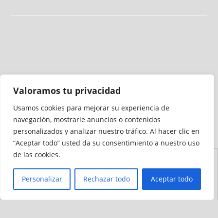
Valoramos tu privacidad
Usamos cookies para mejorar su experiencia de
Medio auditado por
navegación, mostrarle anuncios o contenidos
personalizados y analizar nuestro tráfico. Al hacer clic en
“Aceptar todo” usted da su consentimiento a nuestro uso
de las cookies.
Aviso
Declaración de
Mapa del
Política de
Política de
Legal
Accesibilidad
Sitio
Cookies
Privacidad
Personalizar
Rechazar todo
Aceptar todo
© 2012 - 2026 Ceuta Deportiva - Diario Digital Deportivo