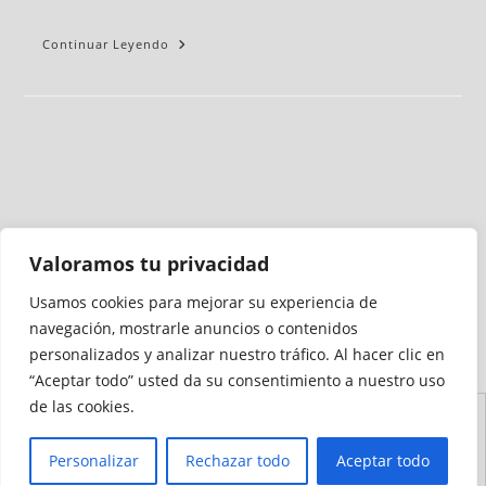
Continuar Leyendo
Valoramos tu privacidad
Usamos cookies para mejorar su experiencia de
Medio auditado por
navegación, mostrarle anuncios o contenidos
personalizados y analizar nuestro tráfico. Al hacer clic en
“Aceptar todo” usted da su consentimiento a nuestro uso
de las cookies.
Aviso
Declaración de
Mapa del
Política de
Política de
Legal
Accesibilidad
Sitio
Cookies
Privacidad
Personalizar
Rechazar todo
Aceptar todo