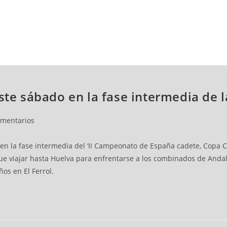
NCESTO
BALONMANO
WATERPOLO
POLIDEPORTIVO
ste sábado en la fase intermedia de 
omentarios
en la fase intermedia del ‘II Campeonato de España cadete, Copa 
que viajar hasta Huelva para enfrentarse a los combinados de And
ños en El Ferrol.