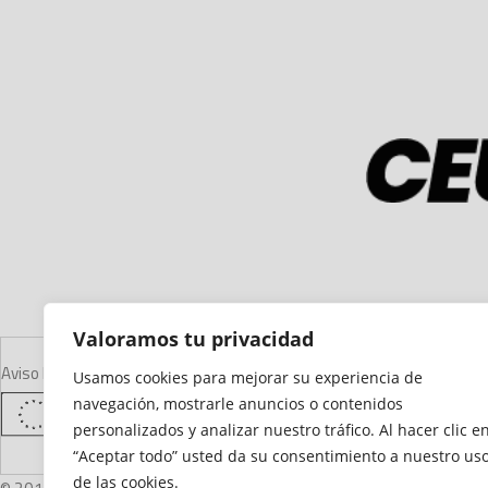
Valoramos tu privacidad
Aviso Legal
Declaración de Accesibilidad
Mapa del Sitio
Política de Cooki
Usamos cookies para mejorar su experiencia de
navegación, mostrarle anuncios o contenidos
personalizados y analizar nuestro tráfico. Al hacer clic e
“Aceptar todo” usted da su consentimiento a nuestro us
de las cookies.