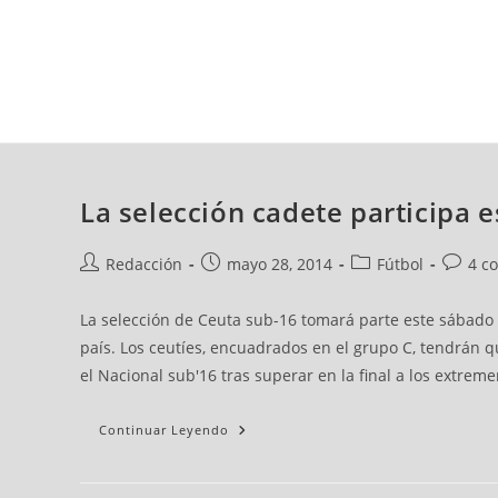
viernes, 07 ago, 2026
AD CEUTA
FÚTBOL
FÚTBOL SALA
BALO
La selección cadete participa e
Redacción
mayo 28, 2014
Fútbol
4 c
La selección de Ceuta sub-16 tomará parte este sábado 
país. Los ceutíes, encuadrados en el grupo C, tendrán 
el Nacional sub'16 tras superar en la final a los extreme
Continuar Leyendo