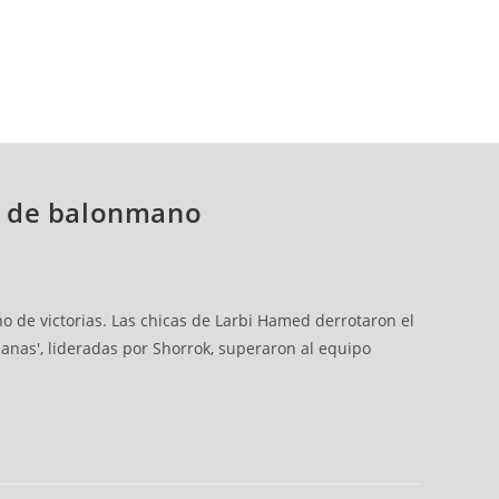
te de balonmano
o de victorias. Las chicas de Larbi Hamed derrotaron el
canas', lideradas por Shorrok, superaron al equipo