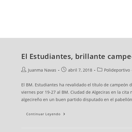
domingo, 09 ago, 2026
AD CEUTA
FÚTBOL
FÚTBOL SALA
BALO
El Estudiantes, brillante camp
Juanma Navas
abril 7, 2018
Polideportivo
El BM. Estudiantes ha revalidado el título de campeón d
viernes por 19-27 al BM. Ciudad de Algeciras en la cita
algecireño en un buen partido disputado en el pabellón '
Continuar Leyendo