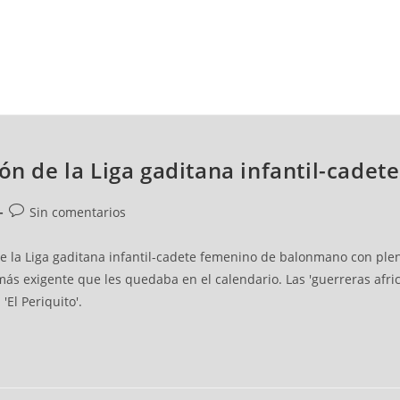
NCESTO
BALONMANO
WATERPOLO
POLIDEPORTIVO
eón de la Liga gaditana infantil-cade
Sin comentarios
e la Liga gaditana infantil-cadete femenino de balonmano con plen
 más exigente que les quedaba en el calendario. Las 'guerreras afri
El Periquito'.