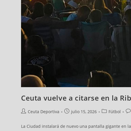
Ceuta vuelve a citarse en la Rib
Ceuta Deportiva
julio 15, 2026
Fútbol
La Ciudad instalará de nuevo una pantalla gigante en la 