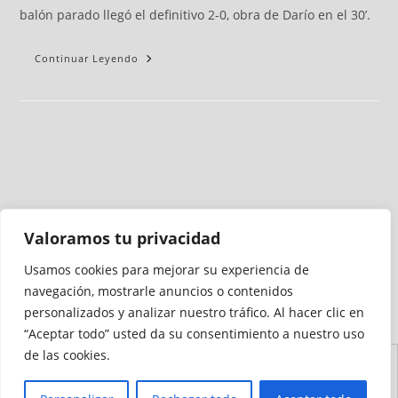
balón parado llegó el definitivo 2-0, obra de Darío en el 30’.
Continuar Leyendo
Valoramos tu privacidad
Usamos cookies para mejorar su experiencia de
Medio auditado por
navegación, mostrarle anuncios o contenidos
personalizados y analizar nuestro tráfico. Al hacer clic en
“Aceptar todo” usted da su consentimiento a nuestro uso
de las cookies.
Aviso
Declaración de
Mapa del
Política de
Política de
Legal
Accesibilidad
Sitio
Cookies
Privacidad