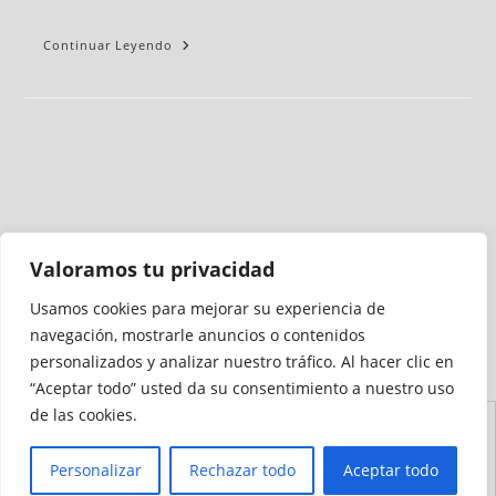
Continuar Leyendo
Valoramos tu privacidad
Usamos cookies para mejorar su experiencia de
Medio auditado por
navegación, mostrarle anuncios o contenidos
personalizados y analizar nuestro tráfico. Al hacer clic en
“Aceptar todo” usted da su consentimiento a nuestro uso
de las cookies.
Aviso
Declaración de
Mapa del
Política de
Política de
Legal
Accesibilidad
Sitio
Cookies
Privacidad
Personalizar
Rechazar todo
Aceptar todo