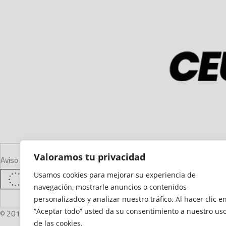
Valoramos tu privacidad
Aviso Legal
Declaración de Accesibilidad
Mapa del Sitio
Política de Cooki
Usamos cookies para mejorar su experiencia de
navegación, mostrarle anuncios o contenidos
personalizados y analizar nuestro tráfico. Al hacer clic e
“Aceptar todo” usted da su consentimiento a nuestro us
© 2012 - 2026 Ceuta Deportiva - Diario Digital Deportivo
de las cookies.