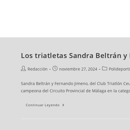
viernes, 07 ago, 2026
AD CEUTA
FÚTBOL
FÚTBOL SALA
BALO
Los triatletas Sandra Beltrán 
Redacción
noviembre 27, 2024
Polideport
Sandra Beltrán y Fernando Jimeno, del Club Triatlón Ce
campeona del Circuito Provincial de Málaga en la categ
Continuar Leyendo