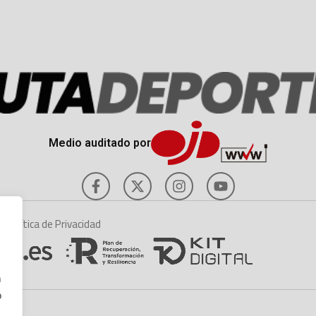
Medio auditado por
es
Política de Privacidad
n
o