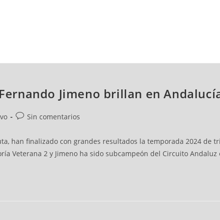
NCESTO
BALONMANO
WATERPOLO
POLIDEPORTIVO
y Fernando Jimeno brillan en Andalucí
ivo
Sin comentarios
uta, han finalizado con grandes resultados la temporada 2024 de tr
oría Veterana 2 y Jimeno ha sido subcampeón del Circuito Andaluz 