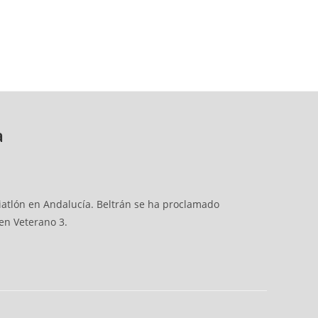
a
iatlón en Andalucía. Beltrán se ha proclamado
en Veterano 3.