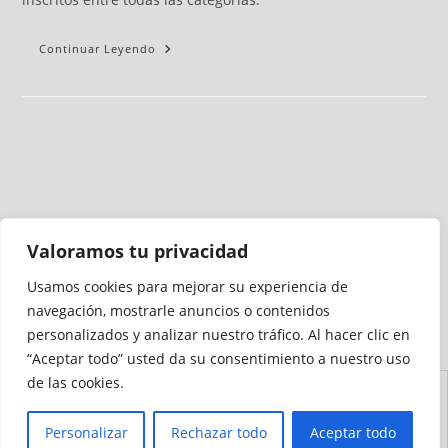
Continuar Leyendo
Valoramos tu privacidad
Usamos cookies para mejorar su experiencia de
Medio auditado por
navegación, mostrarle anuncios o contenidos
personalizados y analizar nuestro tráfico. Al hacer clic en
“Aceptar todo” usted da su consentimiento a nuestro uso
de las cookies.
Aviso
Declaración de
Mapa del
Política de
Política de
Legal
Accesibilidad
Sitio
Cookies
Privacidad
Personalizar
Rechazar todo
Aceptar todo