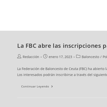
jueves, 06 ago, 2026
AD CEUTA
FÚTBOL
FÚTBOL SALA
BALO
La FBC abre las inscripciones p
Redacción
enero 17, 2023
Baloncesto
/
Po
La Federación de Baloncesto de Ceuta (FBC) ha abierto l
Los interesados podrán inscribirse a través del siguient
Continuar Leyendo