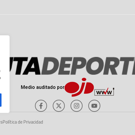
n
o
Medio auditado por
es
Política de Privacidad