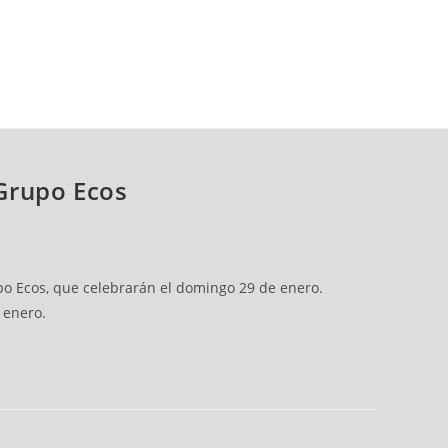
 Grupo Ecos
upo Ecos, que celebrarán el domingo 29 de enero.
 enero.