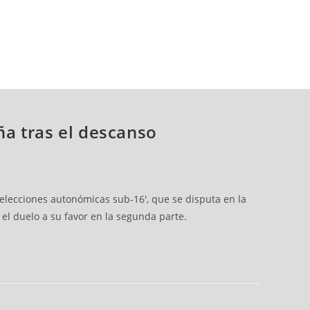
ña tras el descanso
elecciones autonómicas sub-16', que se disputa en la
el duelo a su favor en la segunda parte.