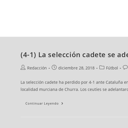
viernes, 07 ago, 2026
AD CEUTA
FÚTBOL
FÚTBOL SALA
BALO
(4-1) La selección cadete se ad
Redacción
diciembre 28, 2018
Fútbol
La selección cadete ha perdido por 4-1 ante Cataluña e
localidad murciana de Churra. Los ceutíes se adelantaro
Continuar Leyendo