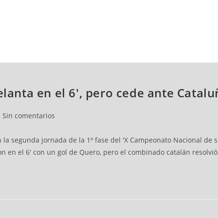
NCESTO
BALONMANO
WATERPOLO
POLIDEPORTIVO
elanta en el 6', pero cede ante Catalu
Sin comentarios
n la segunda jornada de la 1ª fase del 'X Campeonato Nacional de s
n en el 6' con un gol de Quero, pero el combinado catalán resolvió 