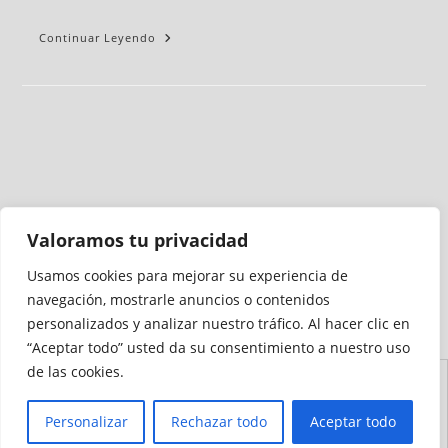
Continuar Leyendo
Valoramos tu privacidad
Usamos cookies para mejorar su experiencia de
Medio auditado por
navegación, mostrarle anuncios o contenidos
personalizados y analizar nuestro tráfico. Al hacer clic en
“Aceptar todo” usted da su consentimiento a nuestro uso
de las cookies.
Aviso
Declaración de
Mapa del
Política de
Política de
Legal
Accesibilidad
Sitio
Cookies
Privacidad
Personalizar
Rechazar todo
Aceptar todo